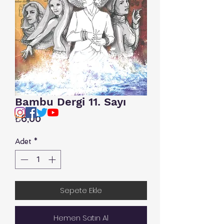
Bambu Dergi 11. Sayı
Fiyat
₺6,00
Adet
*
Sepete Ekle
Hemen Satın Al