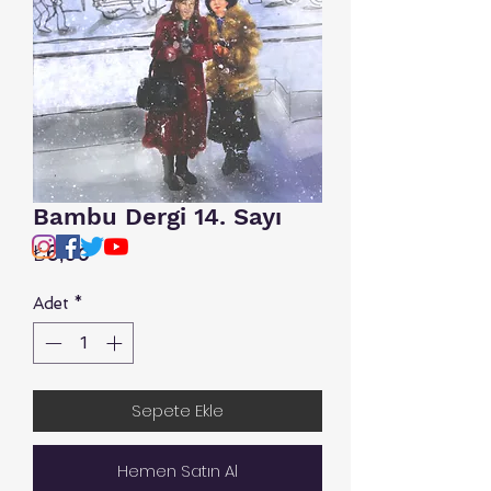
Bambu Dergi 14. Sayı
Fiyat
₺6,00
Adet
*
Sepete Ekle
Hemen Satın Al