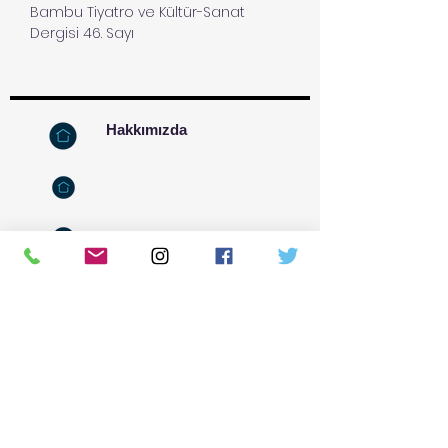
Bambu Tiyatro ve Kültür-Sanat
Dergisi 46. Sayı
Hakkımızda
İletişim
Kızılay Mahallesi, Kumrular
Cad.-20-A-2
Kızılay-Çankaya-Ankara
0506 447 62 21
bambudergi@gmail.com