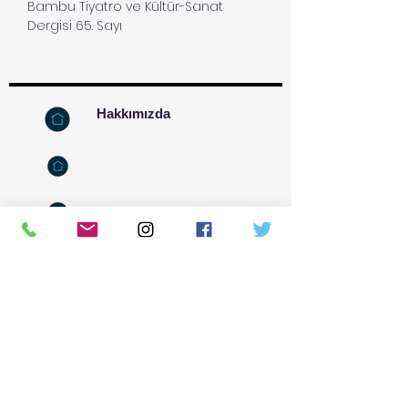
Bambu Tiyatro ve Kültür-Sanat
Dergisi 65. Sayı
Hakkımızda
İletişim
Kızılay Mahallesi, Kumrular
Cad.-20-A-2
Kızılay-Çankaya-Ankara
0506 447 62 21
bambudergi@gmail.com