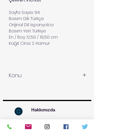
Sayfa Sayısı: 94
Basım Dili: Türkçe
Orijinal Dil: İspanyolca
Basım Yeri: Türkiye
En / Boy: 12,50 / 19,50 cm
Kağıt Cinsi: 2. Hamur
Konu
Benim Hüzünlü Orospularım
Yazan: Gabriel Garcia Marquez
Çeviren: İnci Kut
Hakkımızda
Yayınevi: Can Yayınları
Benim Hüzünlü Orospularım’ın