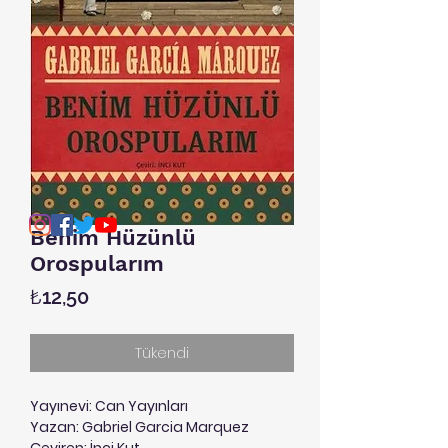
Benim Hüzünlü
Orospularım
Fiyat
₺12,50
Tükendi
Yayınevi: Can Yayınları
Yazan: Gabriel Garcia Marquez
Çeviren: İnci Kut