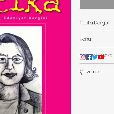
Patika Dergisi
Patika Dergisi
Konu
Dergi
Yayınevi: Patika 
Çevirmen
Ozan Demircioğlu