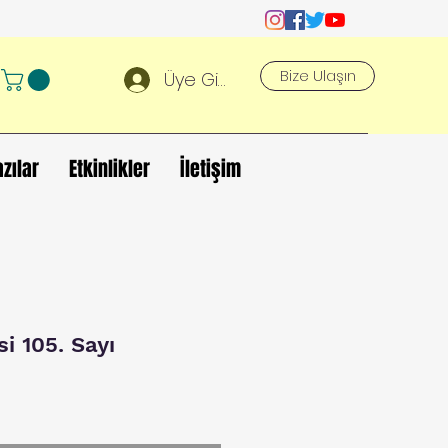
Bize Ulaşın
Üye Girişi
azılar
Etkinlikler
İletişim
si 105. Sayı