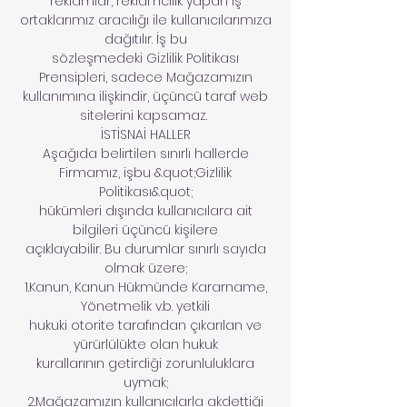
reklamlar, reklamcılık yapan iş
ortaklarımız aracılığı ile kullanıcılarımıza
dağıtılır. İş bu
sözleşmedeki Gizlilik Politikası
Prensipleri, sadece Mağazamızın
kullanımına ilişkindir, üçüncü taraf web
sitelerini kapsamaz.
İSTİSNAİ HALLER
Aşağıda belirtilen sınırlı hallerde
Firmamız, işbu &quot;Gizlilik
Politikası&quot;
hükümleri dışında kullanıcılara ait
bilgileri üçüncü kişilere
açıklayabilir. Bu durumlar sınırlı sayıda
olmak üzere;
1.Kanun, Kanun Hükmünde Kararname,
Yönetmelik v.b. yetkili
hukuki otorite tarafından çıkarılan ve
yürürlülükte olan hukuk
kurallarının getirdiği zorunluluklara
uymak;
2.Mağazamızın kullanıcılarla akdettiği