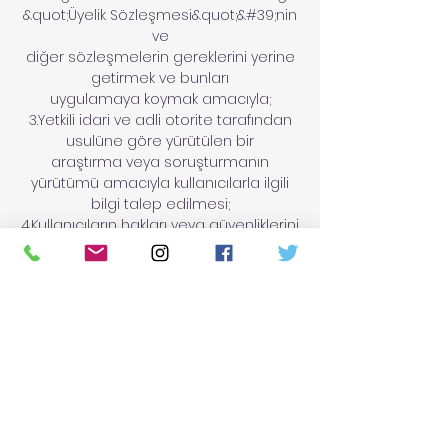
&quot;Üyelik Sözleşmesi&quot;&#39;nin
ve
diğer sözleşmelerin gereklerini yerine
getirmek ve bunları
uygulamaya koymak amacıyla;
3.Yetkili idari ve adli otorite tarafından
usulüne göre yürütülen bir
araştırma veya soruşturmanın
yürütümü amacıyla kullanıcılarla ilgili
bilgi talep edilmesi;
4.Kullanıcıların hakları veya güvenliklerini
korumak için bilgi
vermenin gerekli olduğu hallerdir.
E-POSTA GÜVENLİĞİ
Mağazamızın Müşteri Hizmetleri’ne,
herhangi bir siparişinizle ilgili
olarak göndereceğiniz e-postalarda,
asla kredi kartı numaranızı
veya şifrelerinizi yazmayınız. E-
postalarda yer alan bilgiler üçüncü
şahıslar tarafından görülebilir. Firmamız