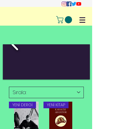
Üye Girişi
YENİ DERGİ
YENİ KİTAP