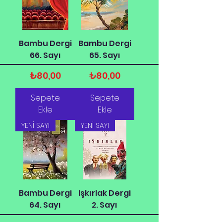
Bambu Dergi
Bambu Dergi
66. Sayı
65. Sayı
Fiyat
Fiyat
₺80,00
₺80,00
Sepete
Sepete
Ekle
Ekle
YENİ SAYI
YENİ SAYI
Bambu Dergi
Işkırlak Dergi
64. Sayı
2. Sayı